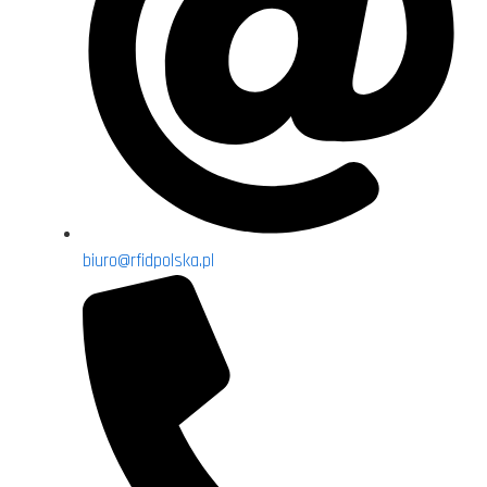
biuro@rfidpolska.pl