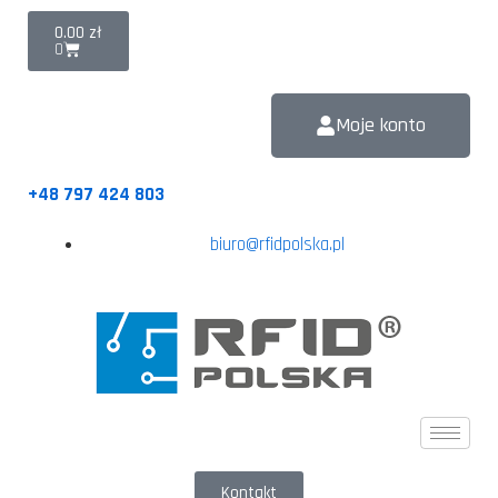
0.00
zł
0
Moje konto
+48 797 424 803
biuro@rfidpolska.pl
Kontakt