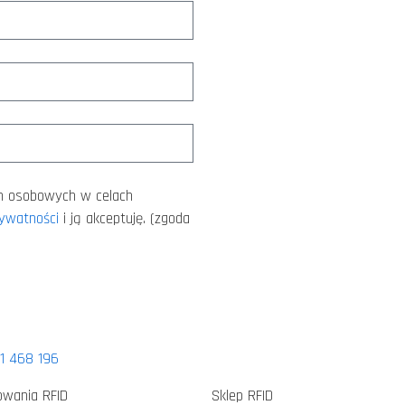
h osobowych w celach
rywatności
i ją akceptuję. (zgoda
1 468 196
owania RFID
Sklep RFID