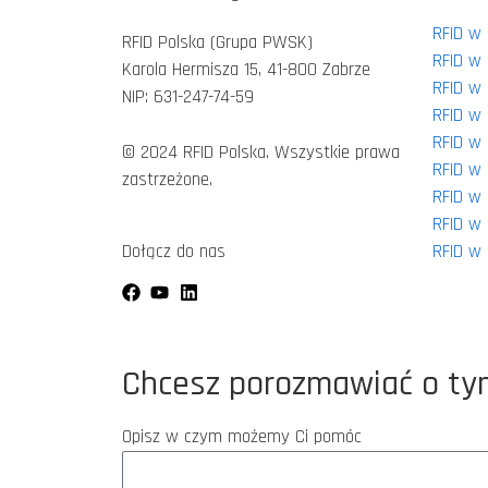
RFID w
RFID Polska (Grupa PWSK)
RFID w 
Karola Hermisza 15, 41-800 Zabrze
RFID w
NIP: 631-247-74-59
RFID w 
RFID w 
© 2024 RFID Polska. Wszystkie prawa
RFID w 
zastrzeżone.
RFID w 
RFID w 
RFID w 
Dołącz do nas
Chcesz porozmawiać o ty
Opisz w czym możemy Ci pomóc