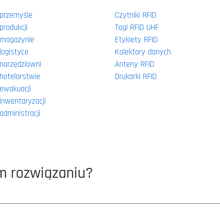
 przemyśle
Czytniki RFID
produkcji
Tagi RFID UHF
 magazynie
Etykiety RFID
logistyce
Kolektory danych
narzędziowni
Anteny RFID
hotelarstwie
Drukarki RFID
ewakuacji
inwentaryzacji
administracji
m rozwiązaniu?