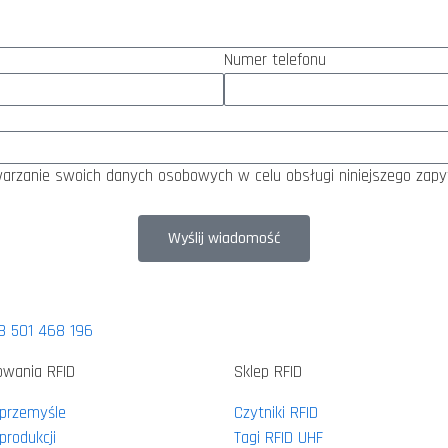
Numer telefonu
arzanie swoich danych osobowych w celu obsługi niniejszego zapyt
Wyślij wiadomość
8 501 468 196
owania RFID
Sklep RFID
 przemyśle
Czytniki RFID
produkcji
Tagi RFID UHF