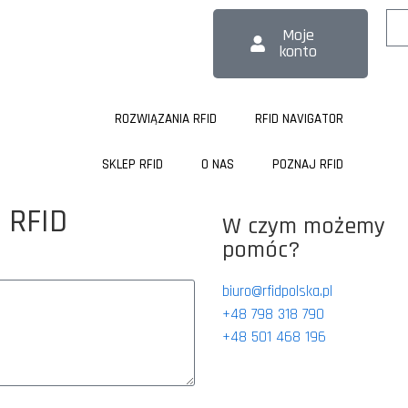
Moje
konto
ROZWIĄZANIA RFID
RFID NAVIGATOR
SKLEP RFID
O NAS
POZNAJ RFID
t RFID
W czym możemy
pomóc?
biuro@rfidpolska.pl
+48 798 318 790
+48 501 468 196