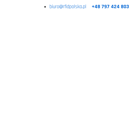
biuro@rfidpolska.pl
+48 797 424 803