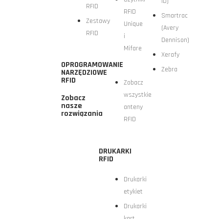
ID)
RFID
RFID
Smartrac
Zestawy
Unique
(Avery
RFID
i
Dennison)
Mifare
Xerafy
OPROGRAMOWANIE
Zebra
NARZĘDZIOWE
RFID
Zobacz
wszystkie
Zobacz
nasze
anteny
rozwiązania
RFID
DRUKARKI
RFID
Drukarki
etykiet
Drukarki
kart