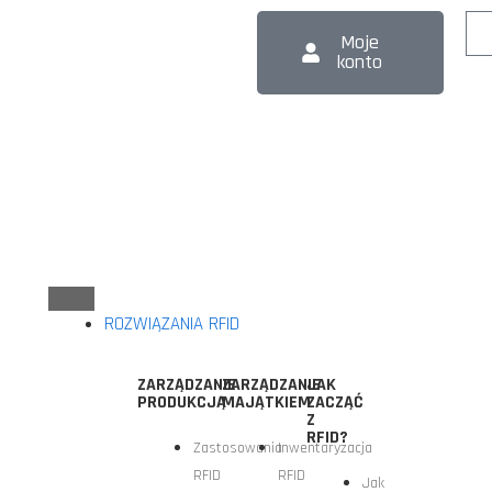
Moje
konto
ROZWIĄZANIA RFID
ZARZĄDZANIE
ZARZĄDZANIE
JAK
PRODUKCJĄ
MAJĄTKIEM
ZACZĄĆ
Z
RFID?
Zastosowania
Inwentaryzacja
RFID
RFID
Jak