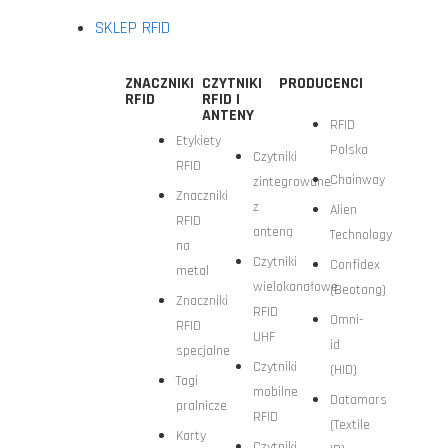
SKLEP RFID
ZNACZNIKI
CZYTNIKI
PRODUCENCI
RFID
RFID I
ANTENY
RFID
Etykiety
Polska
Czytniki
RFID
Chainway
zintegrowane
Znaczniki
z
Alien
RFID
anteną
Technology
na
Czytniki
Confidex
metal
wielokanałowe
(Beotang)
Znaczniki
RFID
Omni-
RFID
UHF
id
specjalne
Czytniki
(HID)
Tagi
mobilne
Datamars
pralnicze
RFID
(Textile
Karty
Czytniki