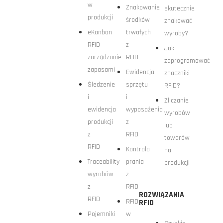
w
Znakowanie
skutecznie
produkcji
środków
znakować
eKanban
trwałych
wyroby?
RFID
z
Jak
zarządzanie
RFID
zaprogramować
zapasami
Ewidencja
znaczniki
Śledzenie
sprzętu
RFID?
i
i
Zliczanie
ewidencja
wyposażenia
wyrobów
produkcji
z
lub
z
RFID
towarów
RFID
Kontrola
na
Traceability
prania
produkcji
wyrobów
z
z
RFID
ROZWIĄZANIA
RFID
RFID
RFID
Pojemniki
w