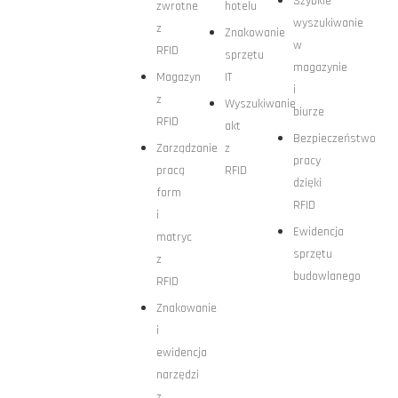
Szybkie
zwrotne
hotelu
wyszukiwanie
z
Znakowanie
w
RFID
sprzętu
magazynie
Magazyn
IT
i
z
Wyszukiwanie
biurze
RFID
akt
Bezpieczeństwo
Zarządzanie
z
pracy
pracą
RFID
dzięki
form
RFID
i
Ewidencja
matryc
sprzętu
z
budowlanego
RFID
Znakowanie
i
ewidencja
narzędzi
z