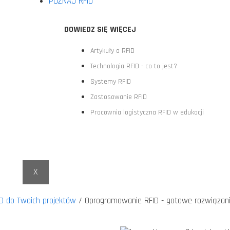
POZNAJ RFID
DOWIEDZ SIĘ WIĘCEJ
Artykuły o RFID
Technologia RFID - co to jest?
Systemy RFID
Zastosowanie RFID
Pracownia logistyczna RFID w edukacji
X
D do Twoich projektów
/ Oprogramowanie RFID - gotowe rozwiązani