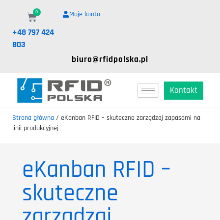
0
Moje konto
+48 797 424
803
biuro@rfidpolska.pl
Kontakt
Strona główna
/
eKanban RFID – skuteczne zarządzaj zapasami na
linii produkcyjnej
eKanban RFID –
skuteczne
zarządzaj