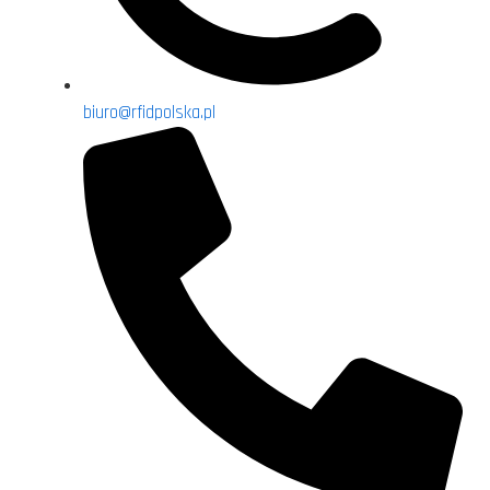
biuro@rfidpolska.pl