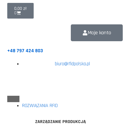
0.00
zł
0
Moje konto
+48 797 424 803
biuro@rfidpolska.pl
ROZWIĄZANIA RFID
ZARZĄDZANIE PRODUKCJĄ