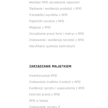
eKanban RFID zarządzanie zapasami
Śledzenie i ewidencja produkcji z RFID
Traceability wyrobów z RFID
Pojemniki zwrotne z RFID
Magazyn z RFID
Zarządzanie pracą form i matryc z RFID
Znakowanie i ewidencja narzędzi z RFID
Weryfikator punktów kontrolnych
ZARZĄDZANIE MAJĄTKIEM
Inwentaryzacja RFID
Znakowanie środków trwałych z RFID
Ewidencja sprzętu i wyposażenia z RFID
Kontrola prania z RFID
RFID w hotelu
Znakowanie sprzętu IT