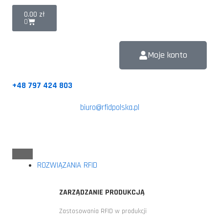
0.00
zł
0
Moje konto
+48 797 424 803
biuro@rfidpolska.pl
ROZWIĄZANIA RFID
ZARZĄDZANIE PRODUKCJĄ
Zastosowania RFID w produkcji