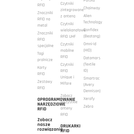
Polska
Czytniki
RFID
Chainway
zintegrowane
Znaczniki
Alien
z anteną
RFID na
Technology
Czytniki
metal
Confidex
wielokanałowe
Znaczniki
(Beotang)
RFID UHF
RFID
Omni-id
Czytniki
specjalne
(HID)
mobilne
Tagi
RFID
Datamars
pralnicze
(Textile
Czytniki
Karty
ID)
RFID
RFID
Unique i
Smartrac
Zestawy
Mifare
(Avery
RFID
Dennison)
Zobacz
Xerafy
OPROGRAMOWANIE
wszystkie
NARZĘDZIOWE
Zebra
anteny
RFID
RFID
Zobacz
nasze
DRUKARKI
rozwiązania
RFID