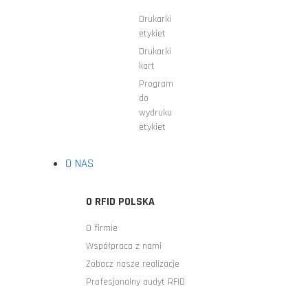
Drukarki
etykiet
Drukarki
kart
Program
do
wydruku
etykiet
O NAS
O RFID POLSKA
O firmie
Współpraca z nami
Zobacz nasze realizacje
Profesjonalny audyt RFID