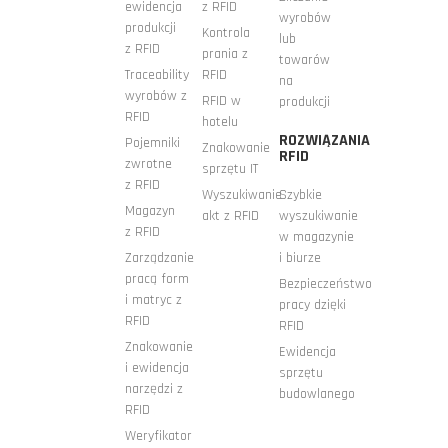
ewidencja
z RFID
wyrobów
produkcji
Kontrola
lub
z RFID
prania z
towarów
Traceability
RFID
na
wyrobów z
RFID w
produkcji
RFID
hotelu
ROZWIĄZANIA
Pojemniki
Znakowanie
RFID
zwrotne
sprzętu IT
z RFID
Wyszukiwanie
Szybkie
Magazyn
akt z RFID
wyszukiwanie
z RFID
w magazynie
Zarządzanie
i biurze
pracą form
Bezpieczeństwo
i matryc z
pracy dzięki
RFID
RFID
Znakowanie
Ewidencja
i ewidencja
sprzętu
narzędzi z
budowlanego
RFID
Weryfikator