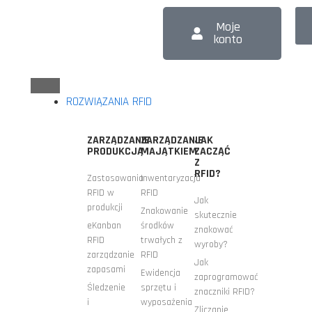
Moje
konto
ROZWIĄZANIA RFID
ZARZĄDZANIE
ZARZĄDZANIE
JAK
PRODUKCJĄ
MAJĄTKIEM
ZACZĄĆ
Z
RFID?
Zastosowania
Inwentaryzacja
RFID w
RFID
Jak
produkcji
Znakowanie
skutecznie
eKanban
środków
znakować
RFID
trwałych z
wyroby?
zarządzanie
RFID
Jak
zapasami
Ewidencja
zaprogramować
Śledzenie
sprzętu i
znaczniki RFID?
i
wyposażenia
Zliczanie