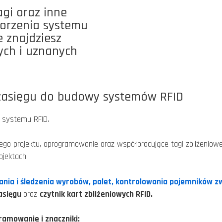
agi oraz inne
worzenia systemu
 znajdziesz
ych i uznanych
 zasięgu do budowy systemów RFID
 systemu RFID.
go projektu, oprogramowanie oraz współpracujące tagi zbliżeniowe
ojektach.
nia i śledzenia wyrobów, palet,
kontrolowania pojemników z
zasięgu
oraz
czytnik kart zbliżeniowych RFID.
amowanie i znaczniki: