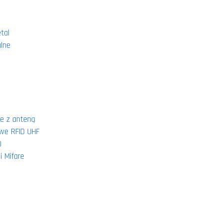
tal
alne
ne z anteną
owe RFID UHF
D
i Mifare