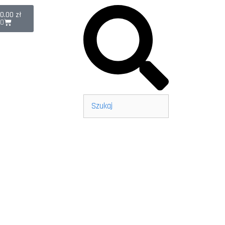
0.00
zł
0