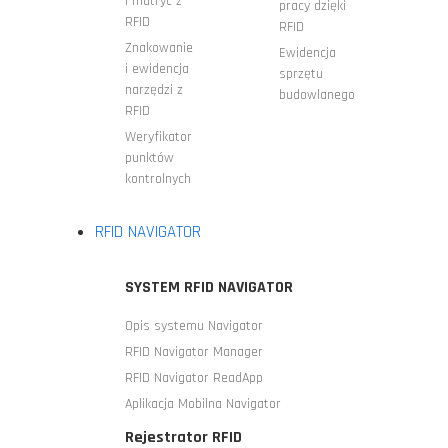
i matryc z
pracy dzięki
RFID
RFID
Znakowanie
Ewidencja
i ewidencja
sprzętu
narzędzi z
budowlanego
RFID
Weryfikator
punktów
kontrolnych
RFID NAVIGATOR
SYSTEM RFID NAVIGATOR
Opis systemu Navigator
RFID Navigator Manager
RFID Navigator ReadApp
Aplikacja Mobilna Navigator
Rejestrator RFID