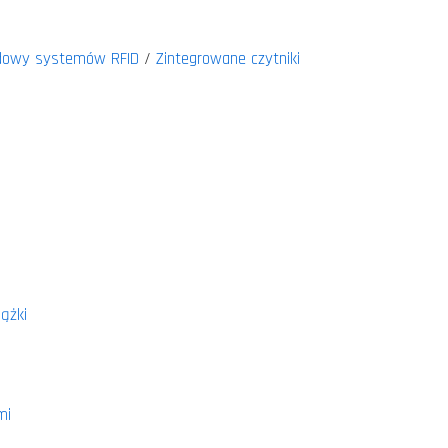
budowy systemów RFID
/
Zintegrowane czytniki
ążki
mi