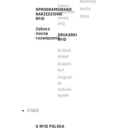
Dennison)
Zobacz
Xerafy
OPROGRAMOWANIE
wszystkie
NARZĘDZIOWE
Zebra
anteny
RFID
RFID
Zobacz
nasze
DRUKARKI
rozwiązania
RFID
Drukarki
etykiet
Drukarki
kart
Program
do
wydruku
etykiet
O NAS
O RFID POLSKA