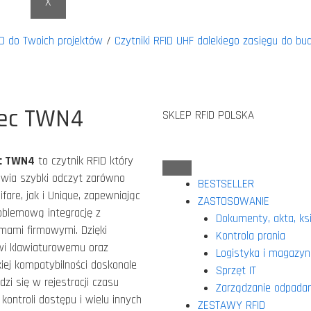
X
D do Twoich projektów
/
Czytniki RFID UHF dalekiego zasięgu do 
tec TWN4
SKLEP RFID POLSKA
ec TWN4
to czytnik RFID który
iwia szybki odczyt zarówno
BESTSELLER
ifare, jak i Unique, zapewniając
ZASTOSOWANIE
oblemową integrację z
Dokumenty, akta, ksi
mami firmowymi. Dzięki
Kontrola prania
wi klawiaturowemu oraz
Logistyka i magazyn
iej kompatybilności doskonale
Sprzęt IT
zi się w rejestracji czasu
Zarządzanie odpada
 kontroli dostępu i wielu innych
ZESTAWY RFID