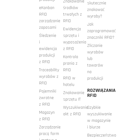
Znakowanie
skutecznie
eKanban
środków
znakować
RFID
trwałych z
wyroby?
zarządzanie
RFID
Jak
zapasami
Ewidencja
zaprogramować
Śledzenie
sprzętu i
znaczniki RFID?
i
wyposażenia
Zliczanie
ewidencja
z RFID
wyrobów
produkcji
Kontrola
lub
z RFID
prania z
towarów
Traceability
RFID
na
wyrobów z
RFID w
produkcji
RFID
hotelu
ROZWIĄZANIA
Pojemniki
Znakowanie
RFID
zwrotne
sprzętu IT
z RFID
Wyszukiwanie
Szybkie
Magazyn
akt z RFID
wyszukiwanie
z RFID
w magazynie
Zarządzanie
i biurze
pracą form
Bezpieczeństwo