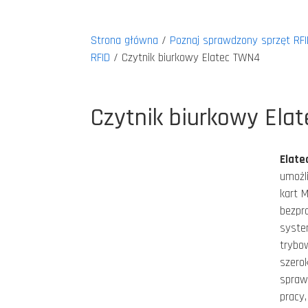
Strona główna
/
Poznaj sprawdzony sprzęt RFI
RFID
/ Czytnik biurkowy Elatec TWN4
Czytnik biurkowy Ela
Elat
umożl
kart M
bezpr
syste
trybo
szerok
sprawd
pracy,