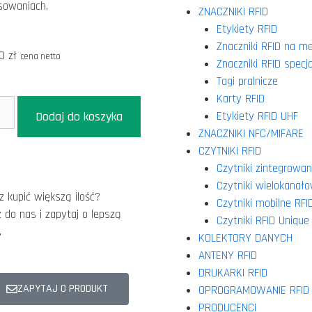
sowaniach.
ZNACZNIKI RFID
Etykiety RFID
Znaczniki RFID na me
00
zł
cena netto
Znaczniki RFID specj
Tagi pralnicze
Karty RFID
Etykiety RFID UHF
Dodaj do koszyka
ZNACZNIKI NFC/MIFARE
CZYTNIKI RFID
Czytniki zintegrowa
Czytniki wielokanał
z kupić większą ilość?
Czytniki mobilne RFI
 do nas i zapytaj o lepszą
Czytniki RFID Unique 
.
KOLEKTORY DANYCH
ANTENY RFID
DRUKARKI RFID
ZAPYTAJ O PRODUKT
OPROGRAMOWANIE RFID
PRODUCENCI