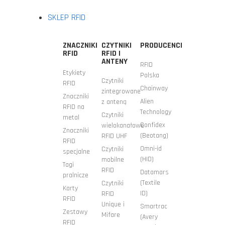
SKLEP RFID
ZNACZNIKI
CZYTNIKI
PRODUCENCI
RFID
RFID I
ANTENY
RFID
Etykiety
Polska
Czytniki
RFID
Chainway
zintegrowane
Znaczniki
Alien
z anteną
RFID na
Technology
Czytniki
metal
Confidex
wielokanałowe
Znaczniki
(Beotang)
RFID UHF
RFID
Omni-id
Czytniki
specjalne
(HID)
mobilne
Tagi
RFID
Datamars
pralnicze
(Textile
Czytniki
Karty
ID)
RFID
RFID
Unique i
Smartrac
Zestawy
Mifare
(Avery
RFID