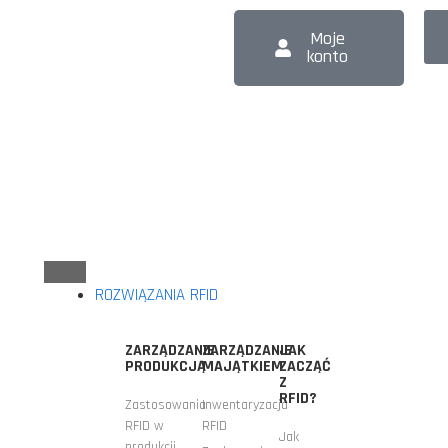
Moje
konto
ROZWIĄZANIA RFID
ZARZĄDZANIE
ZARZĄDZANIE
JAK
PRODUKCJĄ
MAJĄTKIEM
ZACZĄĆ
Z
RFID?
Zastosowania
Inwentaryzacja
RFID w
RFID
Jak
produkcji