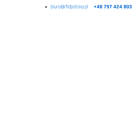
biuro@rfidpolska.pl
+48 797 424 803