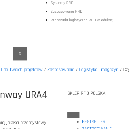
Systemy RFID
Zastosowanie RFID
Pracownia logistyczna RFID w edukacji
X
D do Twoich projektów
/
Zastosowanie
/
Logistyka i magazyn
/ Czy
ainway URA4
SKLEP RFID POLSKA
BESTSELLER
iej jakości przemysłowy
ZASTOSOWANIE