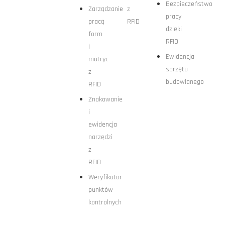
Bezpieczeństwo
Zarządzanie
z
pracy
pracą
RFID
dzięki
form
RFID
i
Ewidencja
matryc
sprzętu
z
budowlanego
RFID
Znakowanie
i
ewidencja
narzędzi
z
RFID
Weryfikator
punktów
kontrolnych