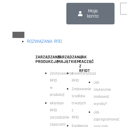
Moje
konto
ROZWIĄZANIA RFID
ZARZĄDZANIE
ZARZĄDZANIE
JAK
PRODUKCJĄ
MAJĄTKIEM
ZACZĄĆ
Z
RFID?
Zastosowania
Inwentaryzacja
RFID
RFID
Jak
w
Znakowanie
skutecznie
produkcji
środków
znakować
eKanban
trwałych
wyroby?
RFID
z
Jak
zarządzanie
RFID
zaprogramować
zapasami
Ewidencja
znaczniki