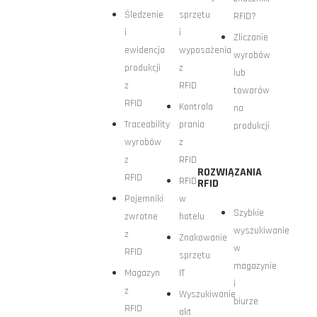
Śledzenie
sprzętu
RFID?
i
i
Zliczanie
ewidencja
wyposażenia
wyrobów
produkcji
z
lub
z
RFID
towarów
RFID
Kontrola
na
Traceability
prania
produkcji
wyrobów
z
z
RFID
ROZWIĄZANIA
RFID
RFID
RFID
Pojemniki
w
Szybkie
zwrotne
hotelu
wyszukiwanie
z
Znakowanie
w
RFID
sprzętu
magazynie
Magazyn
IT
i
z
Wyszukiwanie
biurze
RFID
akt