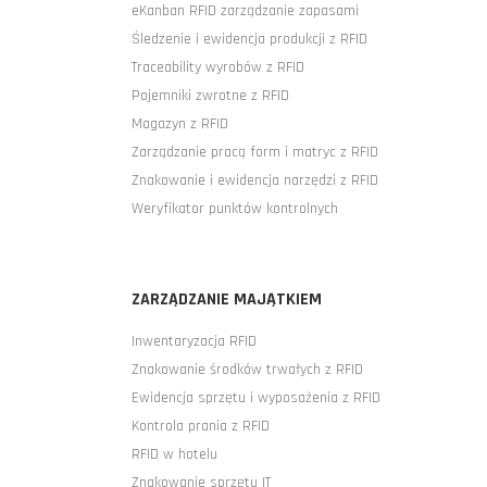
eKanban RFID zarządzanie zapasami
Śledzenie i ewidencja produkcji z RFID
Traceability wyrobów z RFID
Pojemniki zwrotne z RFID
Magazyn z RFID
Zarządzanie pracą form i matryc z RFID
Znakowanie i ewidencja narzędzi z RFID
Weryfikator punktów kontrolnych
ZARZĄDZANIE MAJĄTKIEM
Inwentaryzacja RFID
Znakowanie środków trwałych z RFID
Ewidencja sprzętu i wyposażenia z RFID
Kontrola prania z RFID
RFID w hotelu
Znakowanie sprzętu IT