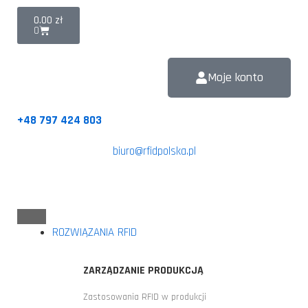
0.00
zł
0
Moje konto
+48 797 424 803
biuro@rfidpolska.pl
ROZWIĄZANIA RFID
ZARZĄDZANIE PRODUKCJĄ
Zastosowania RFID w produkcji