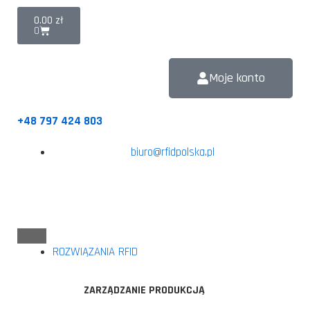
0.00
zł
0
Moje konto
+48 797 424 803
biuro@rfidpolska.pl
ROZWIĄZANIA RFID
ZARZĄDZANIE PRODUKCJĄ