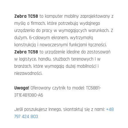
Zebra TC58
to komputer mobilny zaprojektowany z
myślą o firmach, które potrzebują wydajnego
urządzenia do pracy w wymagających warunkach. Z
dużym, 6-calowym ekranem, wytrzymałą
konstrukcją i nowoczesnymi funkcjami łączności,
Zebra TC58
to urządzenie idealne do zastosowań
w logistyce, handlu, służbach terenowych i w
branżach, które wymagają dużej mobilności i
niezawodności.
Uwaga!
Oferowany czytnik to model: TC58B1-
3T1E4B1080-A6
Jeśli poszukujesz innego, skontaktuj się z nami:
+48
797 424 803