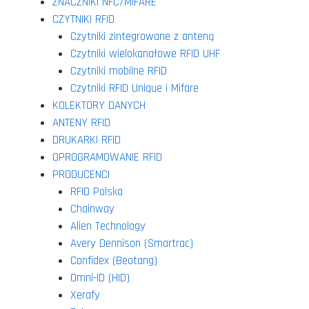
ZNACZNIKI NFC/MIFARE
CZYTNIKI RFID
Czytniki zintegrowane z anteną
Czytniki wielokanałowe RFID UHF
Czytniki mobilne RFID
Czytniki RFID Unique i Mifare
KOLEKTORY DANYCH
ANTENY RFID
DRUKARKI RFID
OPROGRAMOWANIE RFID
PRODUCENCI
RFID Polska
Chainway
Alien Technology
Avery Dennison (Smartrac)
Confidex (Beotang)
Omni-ID (HID)
Xerafy