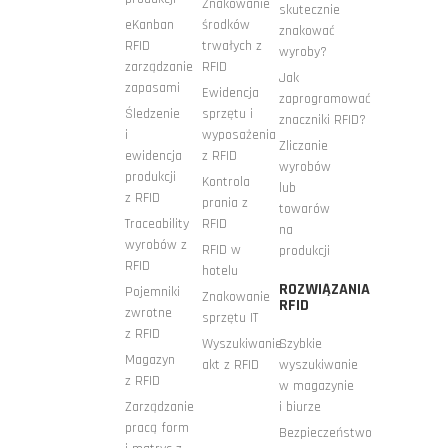
Znakowanie
skutecznie
eKanban
środków
znakować
RFID
trwałych z
wyroby?
zarządzanie
RFID
Jak
zapasami
Ewidencja
zaprogramować
Śledzenie
sprzętu i
znaczniki RFID?
i
wyposażenia
Zliczanie
ewidencja
z RFID
wyrobów
produkcji
Kontrola
lub
z RFID
prania z
towarów
Traceability
RFID
na
wyrobów z
RFID w
produkcji
RFID
hotelu
ROZWIĄZANIA
Pojemniki
Znakowanie
RFID
zwrotne
sprzętu IT
z RFID
Wyszukiwanie
Szybkie
Magazyn
akt z RFID
wyszukiwanie
z RFID
w magazynie
Zarządzanie
i biurze
pracą form
Bezpieczeństwo