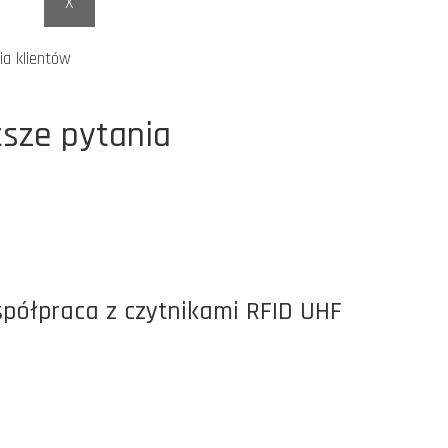
X
ia klientów
tsze pytania
spółpraca z czytnikami RFID UHF