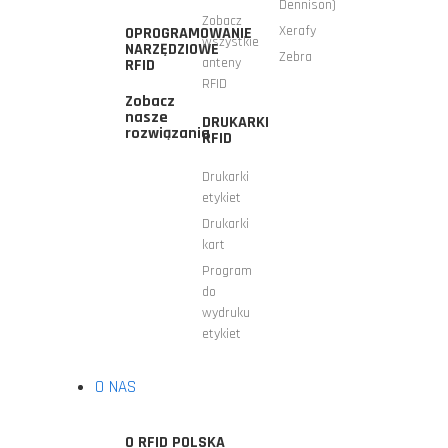
Dennison)
Zobacz
Xerafy
OPROGRAMOWANIE
wszystkie
NARZĘDZIOWE
Zebra
anteny
RFID
RFID
Zobacz
nasze
DRUKARKI
rozwiązania
RFID
Drukarki
etykiet
Drukarki
kart
Program
do
wydruku
etykiet
O NAS
O RFID POLSKA