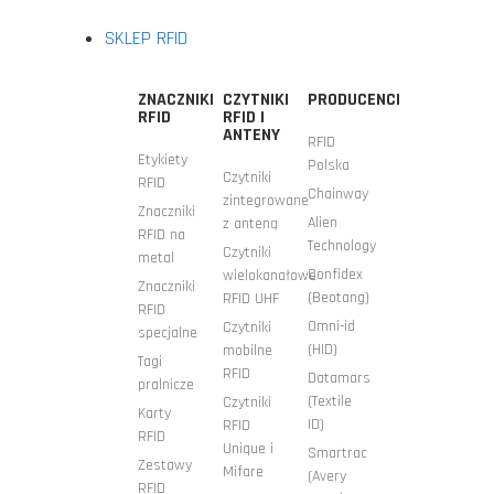
SKLEP RFID
ZNACZNIKI
CZYTNIKI
PRODUCENCI
RFID
RFID I
ANTENY
RFID
Etykiety
Polska
Czytniki
RFID
Chainway
zintegrowane
Znaczniki
Alien
z anteną
RFID na
Technology
Czytniki
metal
Confidex
wielokanałowe
Znaczniki
(Beotang)
RFID UHF
RFID
Omni-id
Czytniki
specjalne
(HID)
mobilne
Tagi
RFID
Datamars
pralnicze
(Textile
Czytniki
Karty
ID)
RFID
RFID
Unique i
Smartrac
Zestawy
Mifare
(Avery
RFID