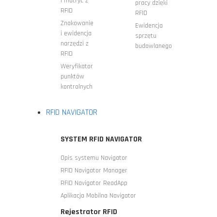
i matryc z
pracy dzięki
RFID
RFID
Znakowanie
Ewidencja
i ewidencja
sprzętu
narzędzi z
budowlanego
RFID
Weryfikator
punktów
kontrolnych
RFID NAVIGATOR
SYSTEM RFID NAVIGATOR
Opis systemu Navigator
RFID Navigator Manager
RFID Navigator ReadApp
Aplikacja Mobilna Navigator
Rejestrator RFID