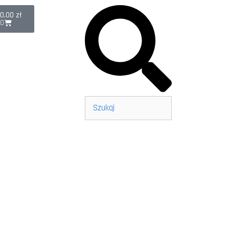
0.00
zł
0