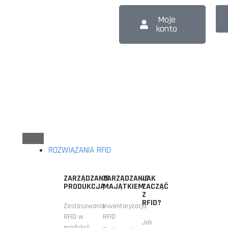
Moje
konto
ROZWIĄZANIA RFID
ZARZĄDZANIE
ZARZĄDZANIE
JAK
PRODUKCJĄ
MAJĄTKIEM
ZACZĄĆ
Z
RFID?
Zastosowania
Inwentaryzacja
RFID w
RFID
Jak
produkcji