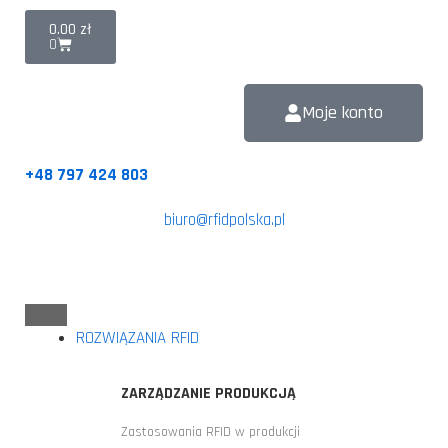
0.00
zł
0
Moje konto
+48 797 424 803
biuro@rfidpolska.pl
ROZWIĄZANIA RFID
ZARZĄDZANIE PRODUKCJĄ
Zastosowania RFID w produkcji