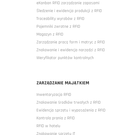
eKanban RFID zarządzanie zapasami
Śledzenie i ewidencja produkcji z RFID
Traceability wyrobów z RFID
Pojemniki zwrotne z RFID
Magazyn z RFID
Zarządzanie pracą form i matryc z RFID
Znakowanie i ewidencja narzędzi z RFID
Weryfikator punktów kontrolnych
ZARZĄDZANIE MAJĄTKIEM
Inwentaryzacja RFID
Znakowanie środków trwałych z RFID
Ewidencja sprzętu i wyposażenia z RFID
Kontrola prania z RFID
RFID w hotelu
Znakowanie sprzętu IT