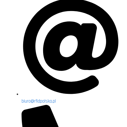
biuro@rfidpolska.pl