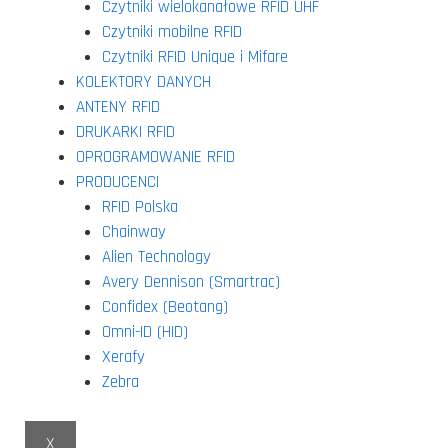
Czytniki wielokanałowe RFID UHF
Czytniki mobilne RFID
Czytniki RFID Unique i Mifare
KOLEKTORY DANYCH
ANTENY RFID
DRUKARKI RFID
OPROGRAMOWANIE RFID
PRODUCENCI
RFID Polska
Chainway
Alien Technology
Avery Dennison (Smartrac)
Confidex (Beotang)
Omni-ID (HID)
Xerafy
Zebra
X