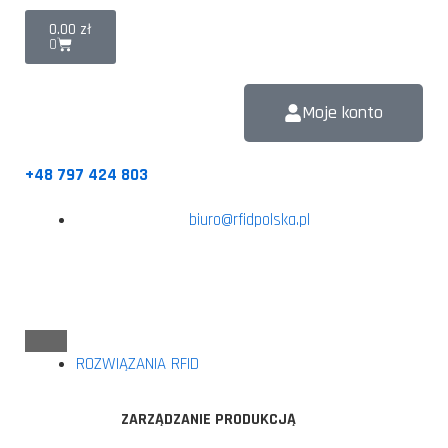
0.00
zł
0
Moje konto
+48 797 424 803
biuro@rfidpolska.pl
ROZWIĄZANIA RFID
ZARZĄDZANIE PRODUKCJĄ