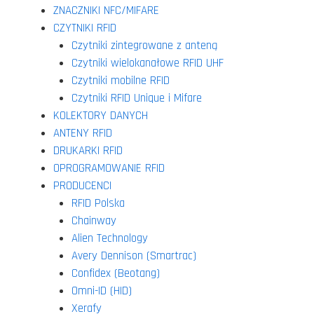
ZNACZNIKI NFC/MIFARE
CZYTNIKI RFID
Czytniki zintegrowane z anteną
Czytniki wielokanałowe RFID UHF
Czytniki mobilne RFID
Czytniki RFID Unique i Mifare
KOLEKTORY DANYCH
ANTENY RFID
DRUKARKI RFID
OPROGRAMOWANIE RFID
PRODUCENCI
RFID Polska
Chainway
Alien Technology
Avery Dennison (Smartrac)
Confidex (Beotang)
Omni-ID (HID)
Xerafy