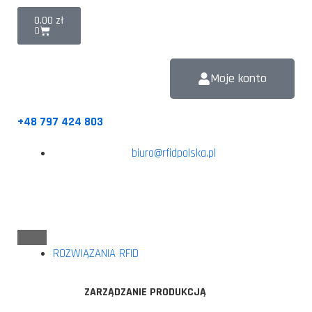
0.00
zł
0
Moje konto
+48 797 424 803
biuro@rfidpolska.pl
ROZWIĄZANIA RFID
ZARZĄDZANIE PRODUKCJĄ