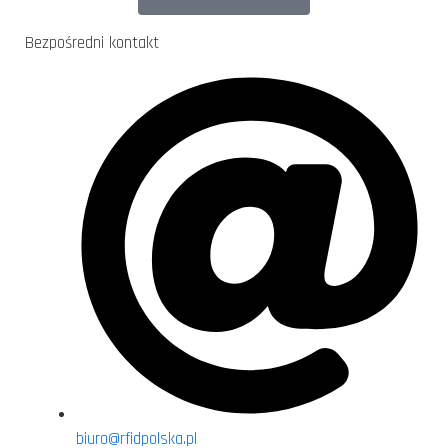
Bezpośredni kontakt
biuro@rfidpolska.pl