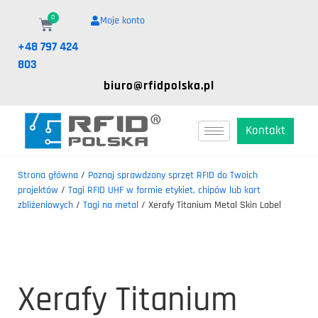
0
Moje konto
+48 797 424
803
biuro@rfidpolska.pl
Kontakt
Strona główna
/
Poznaj sprawdzony sprzęt RFID do Twoich
projektów
/
Tagi RFID UHF w formie etykiet, chipów lub kart
zbliżeniowych
/
Tagi na metal
/ Xerafy Titanium Metal Skin Label
Xerafy Titanium