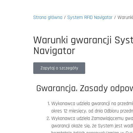
Strona główna
/
System RFID Navigator
/
Warunki
Warunki gwarancji Sys
Navigator
Zapytaj o szczegóły
Gwarancja. Zasady odpow
Wykonawca udziela gwarancji na przedm
okres 12 miesięcy, od dnia Odbioru prze
Wykonawca udziela Zamawiającemu gwaran
gwarancji okaże się, że System jest wa