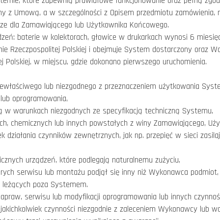
stemie, które zapewnią prawidłowe funkcjonowanie oraz pełną zg
odny z Umową, a w szczególności z Opisem przedmiotu zamówienia, n
ze dla Zamawiającego lub Użytkownika Końcowego.
dzeń: baterie w kolektorach, głowice w drukarkach wynosi 6 miesię
nie Rzeczpospolitej Polskiej i obejmuje System dostarczony oraz 
j Polskiej, w miejscu, gdzie dokonano pierwszego uruchomienia.
niewłaściwego lub niezgodnego z przeznaczeniem użytkowania Sy
lub oprogramowania,
 w warunkach niezgodnych ze specyfikacją techniczną Systemu,
ch, chemicznych lub innych powstałych z winy Zamawiającego, Uży
działania czynników zewnętrznych, jak np. przepięć w sieci zasil
znych urządzeń, które podlegają naturalnemu zużyciu,
rych serwisu lub montażu podjął się inny niż Wykonawca podmiot,
n leżących poza Systemem.
napraw, serwisu lub modyfikacji oprogramowania lub innych czynn
jakichkolwiek czynności niezgodnie z zaleceniem Wykonawcy lub wa