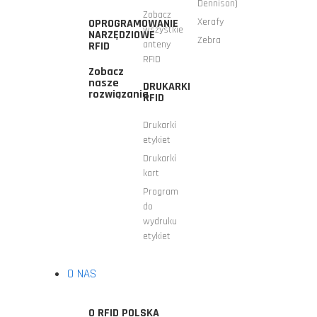
Dennison)
Zobacz
Xerafy
OPROGRAMOWANIE
wszystkie
NARZĘDZIOWE
Zebra
anteny
RFID
RFID
Zobacz
nasze
DRUKARKI
rozwiązania
RFID
Drukarki
etykiet
Drukarki
kart
Program
do
wydruku
etykiet
O NAS
O RFID POLSKA