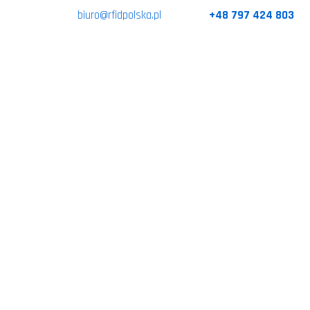
biuro@rfidpolska.pl
+48 797 424 803