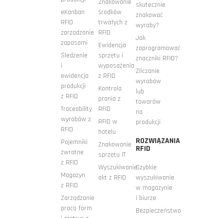
Znakowanie
skutecznie
eKanban
środków
znakować
RFID
trwałych z
wyroby?
zarządzanie
RFID
Jak
zapasami
Ewidencja
zaprogramować
Śledzenie
sprzętu i
znaczniki RFID?
i
wyposażenia
Zliczanie
ewidencja
z RFID
wyrobów
produkcji
Kontrola
lub
z RFID
prania z
towarów
Traceability
RFID
na
wyrobów z
RFID w
produkcji
RFID
hotelu
ROZWIĄZANIA
Pojemniki
Znakowanie
RFID
zwrotne
sprzętu IT
z RFID
Wyszukiwanie
Szybkie
Magazyn
akt z RFID
wyszukiwanie
z RFID
w magazynie
Zarządzanie
i biurze
pracą form
Bezpieczeństwo