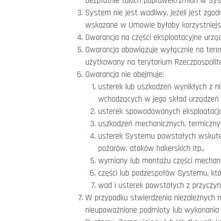
bezpłatnie takich poprawek/zmian w Sy
System nie jest wadliwy, jeżeli jest zg
wskazane w Umowie byłoby korzystniejs
Gwarancja na części eksploatacyjne urzą
Gwarancja obowiązuje wyłącznie na tere
użytkowany na terytorium Rzeczpospolite
Gwarancja nie obejmuje:
usterek lub uszkodzeń wynikłych z 
wchodzących w jego skład urządzeń 
usterek spowodowanych eksploatacją
uszkodzeń mechanicznych, termiczny
usterek Systemu powstałych wskutek 
pożarów, ataków hakerskich itp.,
wymiany lub montażu części mechanic
części lub podzespołów Systemu, któ
wad i usterek powstałych z przyczy
W przypadku stwierdzenia niezależnych 
nieupoważnione podmioty lub wykonania 