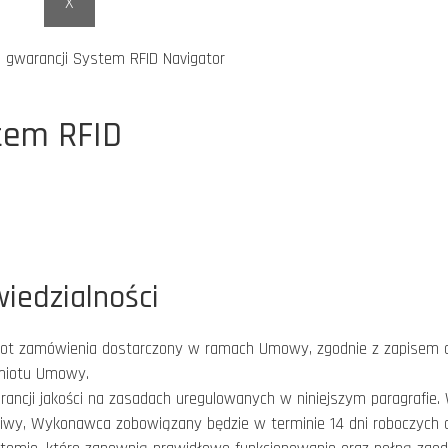
X
 gwarancji System RFID Navigator
tem RFID
iedzialności
iot zamówienia dostarczony w ramach Umowy, zgodnie z zapisem o
dmiotu Umowy.
cji jakości na zasadach uregulowanych w niniejszym paragrafie.
dliwy, Wykonawca zobowiązany będzie w terminie 14 dni roboczyc