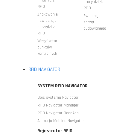
i matryc z
pracy dzięki
RFID
RFID
Znakowanie
Ewidencja
i ewidencja
sprzętu
narzędzi z
budowlanego
RFID
Weryfikator
punktów
kontrolnych
RFID NAVIGATOR
SYSTEM RFID NAVIGATOR
Opis systemu Navigator
RFID Navigator Manager
RFID Navigator ReadApp
Aplikacja Mobilna Navigator
Rejestrator RFID