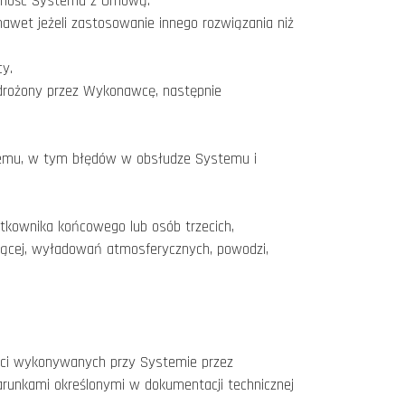
odność Systemu z Umową.
awet jeżeli zastosowanie innego rozwiązania niż
cy.
Wdrożony przez Wykonawcę, następnie
stemu, w tym błędów w obsłudze Systemu i
tkownika końcowego lub osób trzecich,
ającej, wyładowań atmosferycznych, powodzi,
ości wykonywanych przy Systemie przez
runkami określonymi w dokumentacji technicznej