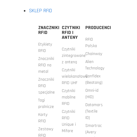
SKLEP RFID
ZNACZNIKI
CZYTNIKI
PRODUCENCI
RFID
RFID I
ANTENY
RFID
Etykiety
Polska
Czytniki
RFID
Chainway
zintegrowane
Znaczniki
Alien
z anteną
RFID na
Technology
Czytniki
metal
Confidex
wielokanałowe
Znaczniki
(Beotang)
RFID UHF
RFID
Omni-id
Czytniki
specjalne
(HID)
mobilne
Tagi
RFID
Datamars
pralnicze
(Textile
Czytniki
Karty
ID)
RFID
RFID
Unique i
Smartrac
Zestawy
Mifare
(Avery
RFID