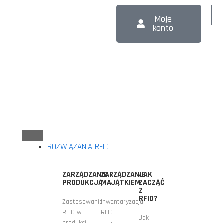
Moje
konto
ROZWIĄZANIA RFID
ZARZĄDZANIE
ZARZĄDZANIE
JAK
PRODUKCJĄ
MAJĄTKIEM
ZACZĄĆ
Z
RFID?
Zastosowania
Inwentaryzacja
RFID w
RFID
Jak
produkcji