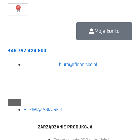
0
Moje konto
+48 797 424 803
biuro@rfidpolska.pl
ROZWIĄZANIA RFID
ZARZĄDZANIE PRODUKCJĄ
Zastosowania RFID w produkcji