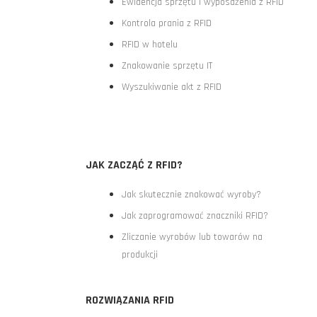
Ewidencja sprzętu i wyposażenia z RFID
Kontrola prania z RFID
RFID w hotelu
Znakowanie sprzętu IT
Wyszukiwanie akt z RFID
JAK ZACZĄĆ Z RFID?
Jak skutecznie znakować wyroby?
Jak zaprogramować znaczniki RFID?
Zliczanie wyrobów lub towarów na
produkcji
ROZWIĄZANIA RFID