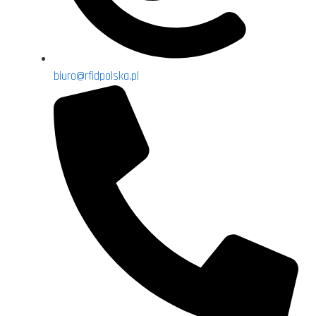
biuro@rfidpolska.pl