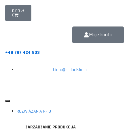
0.00
zł
0
Moje konto
+48 797 424 803
biuro@rfidpolska.pl
ROZWIĄZANIA RFID
ZARZĄDZANIE PRODUKCJĄ