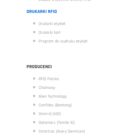
DRUKARKI RFID
Drukarki etykiet
Drukarki kart
Program do wydruku etykiet
PRODUCENCI
RFID Polska
Chainway
Alien Technology
Confidex (Beotang)
Omni-id (HID)
Datamars (Textile ID)
Smartrac (Avery Dennison)