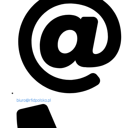
biuro@rfidpolska.pl