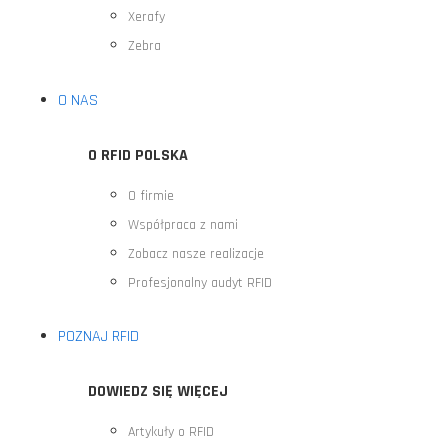
Xerafy
Zebra
O NAS
O RFID POLSKA
O firmie
Współpraca z nami
Zobacz nasze realizacje
Profesjonalny audyt RFID
POZNAJ RFID
DOWIEDZ SIĘ WIĘCEJ
Artykuły o RFID