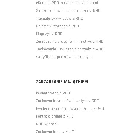
eKanban RFID zarządzanie zapasami
Śledzenie i ewidencja produkcji z RFID
Traceability wyrobów z RFID
Pojemniki zwrotne z RFID
Magazyn z RFID
Zarządzanie pracą form i matryc z RFID
Znakowanie i ewidencja narzędzi z RFID
Weryfikator punktów kontrolnych
ZARZĄDZANIE MAJĄTKIEM
Inwentaryzacja RFID
Znakowanie środków trwałych z RFID
Ewidencja sprzętu i wyposażenia z RFID
Kontrola prania z RFID
RFID w hotelu
Znakowanie sprzętu IT