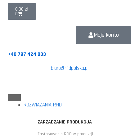
0.00
zł
0
Moje konto
+48 797 424 803
biuro@rfidpolska.pl
ROZWIĄZANIA RFID
ZARZĄDZANIE PRODUKCJĄ
Zastosowania RFID w produkcji