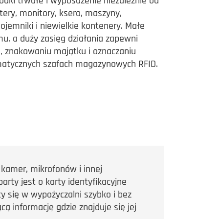
rodki trwałe i wyposażenie niezależnie od
ery, monitory, ksero, maszyny,
jemniki i niewielkie kontenery. Małe
mu, a duży zasięg działania zapewni
u, znakowaniu majątku i oznaczaniu
atycznych szafach magazynowych RFID.
kamer, mikrofonów i innej
rty jest o karty identyfikacyjne
y się w wypożyczalni szybko i bez
ą informację gdzie znajduje się jej