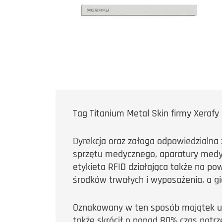
Tag Titanium Metal Skin firmy Xeraf
Dyrekcja oraz załoga odpowiedzialna
sprzętu medycznego, aparatury medycz
etykieta RFID działająca także na po
środków trwałych i wyposażenia, a g
Oznakowany w ten sposób majątek umo
także skrócił o ponad 80% czas potrz