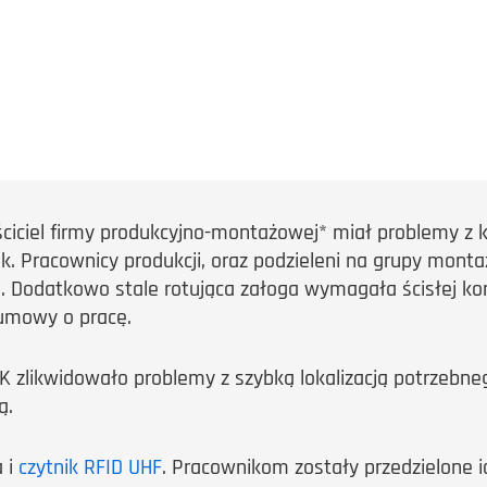
ściciel firmy produkcyjno-montażowej* miał problemy z k
ek. Pracownicy produkcji, oraz podzieleni na grupy montaż
e. Dodatkowo stale rotująca załoga wymagała ścisłej kon
umowy o pracę.
 zlikwidowało problemy z szybką lokalizacją potrzebne
ą.
 i
czytnik RFID UHF
. Pracownikom zostały przedzielone id