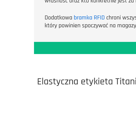
własność oraz kto konkretnie jest za 
Dodatkowa
bramka RFID
chroni wszys
który powinien spoczywać na magazy
Elastyczna etykieta Tita