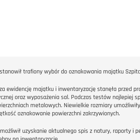
y stanowił trafiony wybór do oznakowania majątku Szpit
 za ewidencję majątku i inwentaryzację stanęła przed
nej oraz wyposażenia sal. Podczas testów najlepiej sp
wierzchniach metalowych. Niewielkie rozmiary umożliwiły
iętkość oznakowanie powierzchni zakrzywionych.
żliwił uzyskanie aktualnego spis z natury, raporty i p
ebny na inwentaryzację.