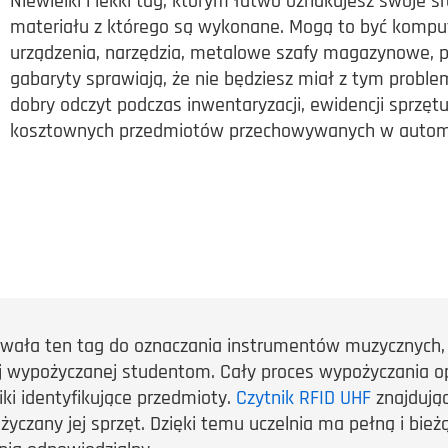
Niewielki i lekki tag, którym łatwo oznakujesz swoje ś
materiału z którego są wykonane. Mogą to być komput
urządzenia, narzędzia, metalowe szafy magazynowe, po
gabaryty sprawiają, że nie będziesz miał z tym proble
dobry odczyt podczas inwentaryzacji, ewidencji sprzęt
kosztownych przedmiotów przechowywanych w autom
wała ten tag do oznaczania instrumentów muzycznych, 
 wypożyczanej studentom. Cały proces wypożyczania opa
iki identyfikujące przedmioty.
Czytnik RFID UHF
znajdując
zany jej sprzęt. Dzięki temu uczelnia ma pełną i bieżąc