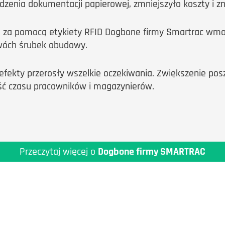
zenia dokumentacji papierowej, zmniejszyło koszty i zn
e za pomocą etykiety RFID Dogbone firmy Smartrac w
dwóch śrubek obudowy.
 efekty przerosły wszelkie oczekiwania. Zwiększenie po
ość czasu pracowników i magazynierów.
Przeczytaj więcej o
Dogbone firmy SMARTRAC