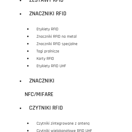
ZESTAWY RFID
ZNACZNIKI RFID
Etykiety RFID
Znaczniki RFID na metal
Znaczniki RFID specjalne
Tagi pralnicze
Karty RFID
Etykiety RFID UHF
ZNACZNIKI
NFC/MIFARE
CZYTNIKI RFID
Czytniki zintegrowane z anteną
Czytniki wielokanałowe RFID UHF