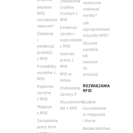
Znakowanie
skutecznie
eKanban
środków
znakować
RFID
trwałych z
wyroby?
zarządzanie
RFID
Jak
zapasami
Ewidencja
zaprogramować
Śledzenie
sprzętu i
znaczniki RFID?
i
wyposażenia
Zliczanie
ewidencja
z RFID
wyrobów
produkcji
Kontrola
lub
z RFID
prania z
towarów
Traceability
RFID
na
wyrobów z
RFID w
produkcji
RFID
hotelu
ROZWIĄZANIA
Pojemniki
Znakowanie
RFID
zwrotne
sprzętu IT
z RFID
Wyszukiwanie
Szybkie
Magazyn
akt z RFID
wyszukiwanie
z RFID
w magazynie
Zarządzanie
i biurze
pracą form
Bezpieczeństwo