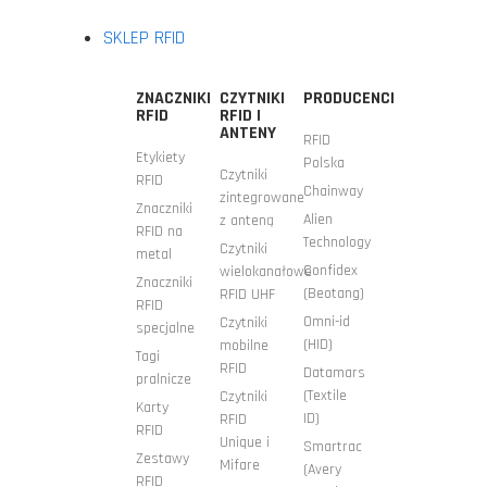
SKLEP RFID
ZNACZNIKI
CZYTNIKI
PRODUCENCI
RFID
RFID I
ANTENY
RFID
Etykiety
Polska
Czytniki
RFID
Chainway
zintegrowane
Znaczniki
Alien
z anteną
RFID na
Technology
Czytniki
metal
Confidex
wielokanałowe
Znaczniki
(Beotang)
RFID UHF
RFID
Omni-id
Czytniki
specjalne
(HID)
mobilne
Tagi
RFID
Datamars
pralnicze
(Textile
Czytniki
Karty
ID)
RFID
RFID
Unique i
Smartrac
Zestawy
Mifare
(Avery
RFID