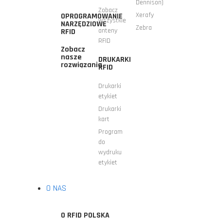
Dennison)
Zobacz
Xerafy
OPROGRAMOWANIE
wszystkie
NARZĘDZIOWE
Zebra
anteny
RFID
RFID
Zobacz
nasze
DRUKARKI
rozwiązania
RFID
Drukarki
etykiet
Drukarki
kart
Program
do
wydruku
etykiet
O NAS
O RFID POLSKA