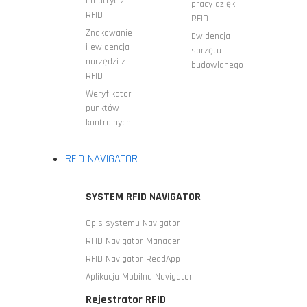
i matryc z
pracy dzięki
RFID
RFID
Znakowanie
Ewidencja
i ewidencja
sprzętu
narzędzi z
budowlanego
RFID
Weryfikator
punktów
kontrolnych
RFID NAVIGATOR
SYSTEM RFID NAVIGATOR
Opis systemu Navigator
RFID Navigator Manager
RFID Navigator ReadApp
Aplikacja Mobilna Navigator
Rejestrator RFID