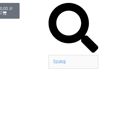
0.00
zł
0