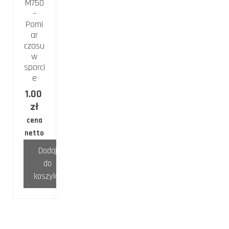
M750
–
Pomi
ar
czasu
w
sporci
e
1.00
zł
cena
netto
Dodaj
do
koszyka