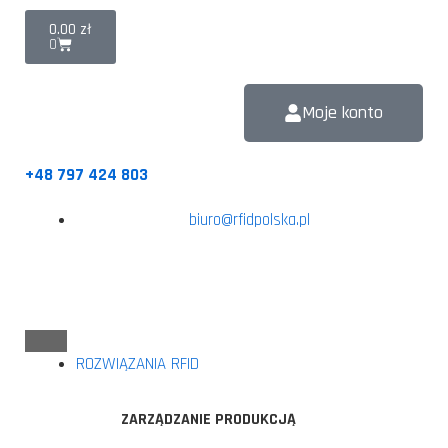
0.00
zł
0
Moje konto
+48 797 424 803
biuro@rfidpolska.pl
ROZWIĄZANIA RFID
ZARZĄDZANIE PRODUKCJĄ