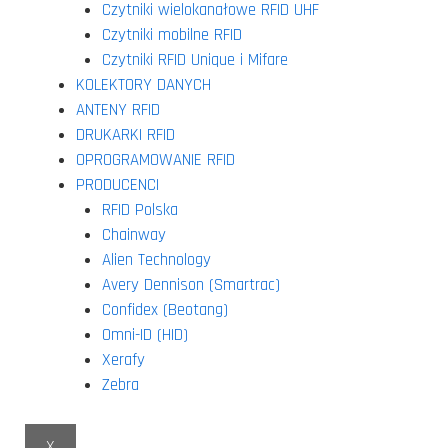
Czytniki wielokanałowe RFID UHF
Czytniki mobilne RFID
Czytniki RFID Unique i Mifare
KOLEKTORY DANYCH
ANTENY RFID
DRUKARKI RFID
OPROGRAMOWANIE RFID
PRODUCENCI
RFID Polska
Chainway
Alien Technology
Avery Dennison (Smartrac)
Confidex (Beotang)
Omni-ID (HID)
Xerafy
Zebra
X